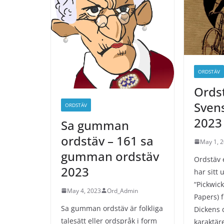
ORDSTÄV
Ordst
Sven
ORDSTÄV
2023
Sa gumman
ordstäv – 161 sa
May 1, 
gumman ordstäv
Ordstäv e
2023
har sitt
“Pickwic
May 4, 2023
Ord_Admin
Papers) 
Sa gumman ordstäv är folkliga
Dickens d
talesätt eller ordspråk i form
karaktär