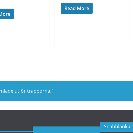
Read More
More
amlade utför trapporna."
Snabblänkar