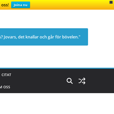
X
 oss
!
Joina nu
s? Jovars, det knallar och går för bövelen."
CITAT
M OSS