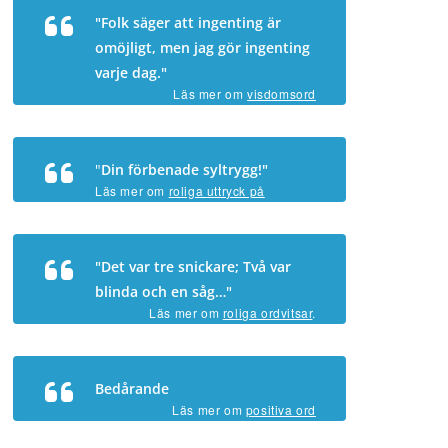
"Folk säger att ingenting är
omöjligt, men jag gör ingenting
varje dag."
Läs mer om
visdomsord
"
Din förbenade syltrygg!"
Läs mer om
roliga uttryck på
svenska
.
"Det var tre snickare; Två var
blinda och en såg…"
Läs mer om
roliga ordvitsar
.
Bedårande
Läs mer om
positiva ord