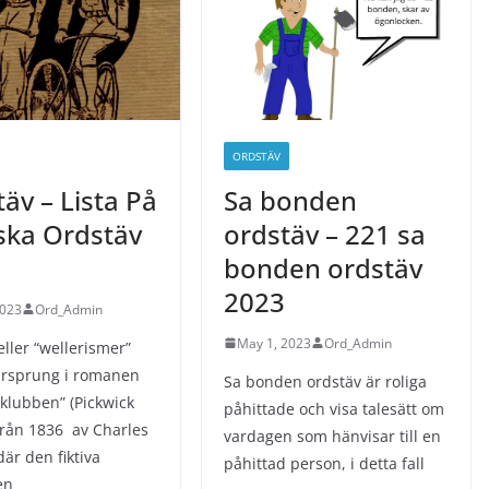
ORDSTÄV
äv – Lista På
Sa bonden
ska Ordstäv
ordstäv – 221 sa
bonden ordstäv
2023
2023
Ord_Admin
May 1, 2023
Ord_Admin
ller “wellerismer”
 ursprung i romanen
Sa bonden ordstäv är roliga
kklubben” (Pickwick
påhittade och visa talesätt om
från 1836 av Charles
vardagen som hänvisar till en
är den fiktiva
påhittad person, i detta fall
en