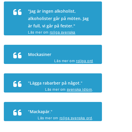
"Jag är ingen alkoholist,
alkoholister går på möten. Jag
är full, vi går på fester."
Läs mer om
roliga svenska
ordspråk
.
Mockasiner
Läs mer om
roliga ord
"
Lägga rabarber på något
."
Läs mer om
svenska idiom
.
"
Mackapär
."
Läs mer om
roliga svenska ord
.