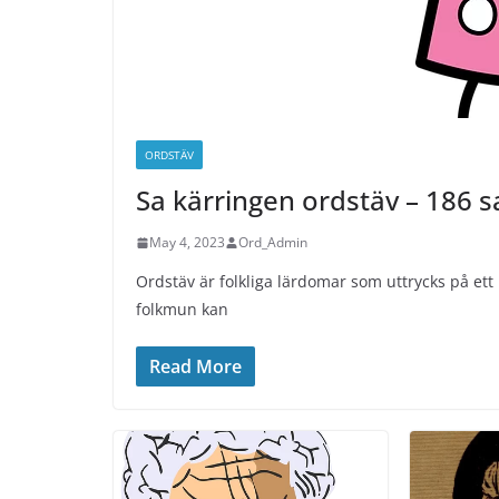
ORDSTÄV
Sa kärringen ordstäv – 186 
May 4, 2023
Ord_Admin
Ordstäv är folkliga lärdomar som uttrycks på ett r
folkmun kan
Read More