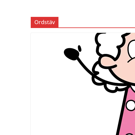
Ordstäv