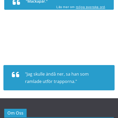
"
Mackapär
."
Läs mer om
roliga svenska ord
.
"Jag skulle ändå ner, sa han som
ramlade utför trapporna."
Om Oss