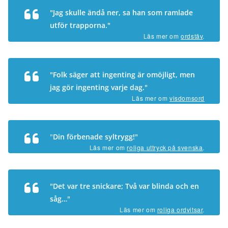
"Jag skulle ändå ner, sa han som ramlade
utför trapporna."
Läs mer om
ordstäv
.
"Folk säger att ingenting är omöjligt, men
jag gör ingenting varje dag."
Läs mer om
visdomsord
"
Din förbenade syltrygg!"
Läs mer om
roliga uttryck på svenska
.
"Det var tre snickare; Två var blinda och en
såg…"
Läs mer om
roliga ordvitsar
.