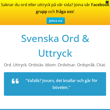
X
Saknar du ord eller uttryck på vår sida? Joina vår
Facebook
grupp
och
fråga oss
!
Joina nu
Skip
Svenska Ord &
to
content
Uttryck
Ord. Uttryck. Ordstäv. Idiom. Ordvitsar. Ordspråk. Citat.
"Vafalls? Jovars, det knallar och går för
bövelen."