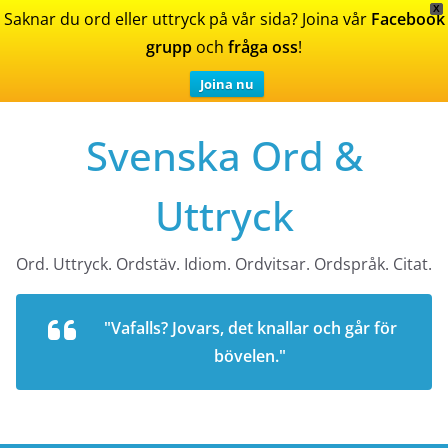
X
Saknar du ord eller uttryck på vår sida? Joina vår
Facebook
grupp
och
fråga oss
!
Joina nu
Skip
Svenska Ord &
to
content
Uttryck
Ord. Uttryck. Ordstäv. Idiom. Ordvitsar. Ordspråk. Citat.
"Vafalls? Jovars, det knallar och går för
bövelen."