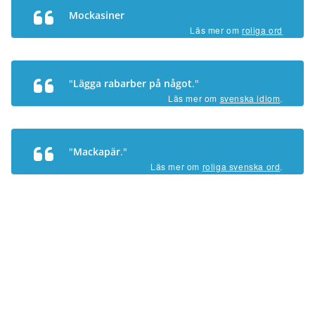
Mockasiner
Läs mer om
roliga ord
"
Lägga rabarber på något
."
Läs mer om
svenska idiom
.
"
Mackapär
."
Läs mer om
roliga svenska ord
.