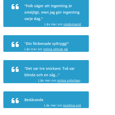
"Folk säger att ingenting är
omöjligt, men jag gör ingenting
varje dag."
Läs mer om
visdomsord
"
Din förbenade syltrygg!"
Läs mer om
roliga uttryck på
svenska
.
"Det var tre snickare; Två var
blinda och en såg…"
Läs mer om
roliga ordvitsar
.
Bedårande
Läs mer om
positiva ord