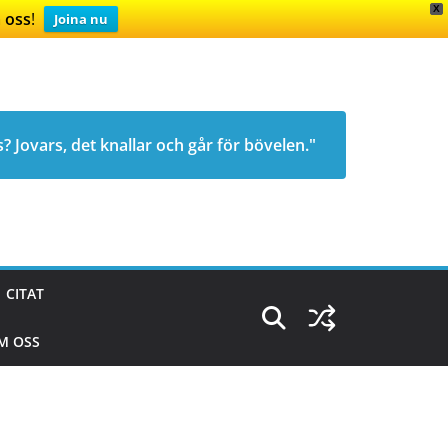
X
 oss
!
Joina nu
s? Jovars, det knallar och går för bövelen."
CITAT
M OSS