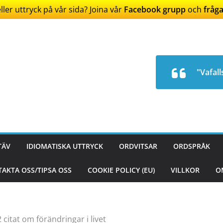
ler uttryck på vår sida? Joina vår
Facebook grupp
och
fråga
"Vafall
TÄV
IDIOMATISKA UTTRYCK
ORDVITSAR
ORDSPRÅK
AKTA OSS/TIPSA OSS
COOKIE POLICY (EU)
VILLKOR
O
 citat om förändringar i livet