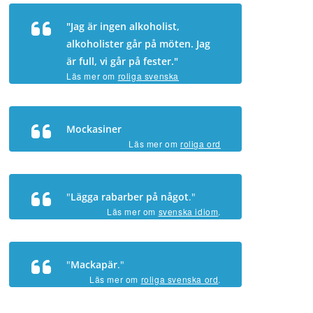
"Jag är ingen alkoholist,
alkoholister går på möten. Jag
är full, vi går på fester."
Läs mer om
roliga svenska
ordspråk
.
Mockasiner
Läs mer om
roliga ord
"
Lägga rabarber på något
."
Läs mer om
svenska idiom
.
"
Mackapär
."
Läs mer om
roliga svenska ord
.