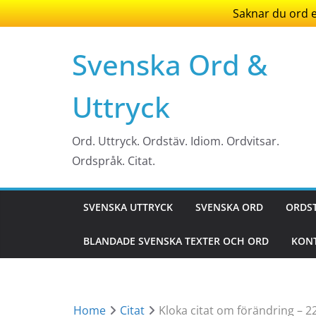
Saknar du ord el
Skip
Svenska Ord &
to
content
Uttryck
Ord. Uttryck. Ordstäv. Idiom. Ordvitsar.
Ordspråk. Citat.
SVENSKA UTTRYCK
SVENSKA ORD
ORDS
BLANDADE SVENSKA TEXTER OCH ORD
KONT
Home
Citat
Kloka citat om förändring – 22