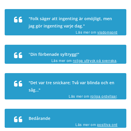
"Folk säger att ingenting är omöjligt, men
jag gör ingenting varje dag."
Läs mer om
visdomsord
"
Din förbenade syltrygg!"
Läs mer om
roliga uttryck på svenska
.
"Det var tre snickare; Två var blinda och en
såg…"
Läs mer om
roliga ordvitsar
.
Bedårande
Läs mer om
positiva ord