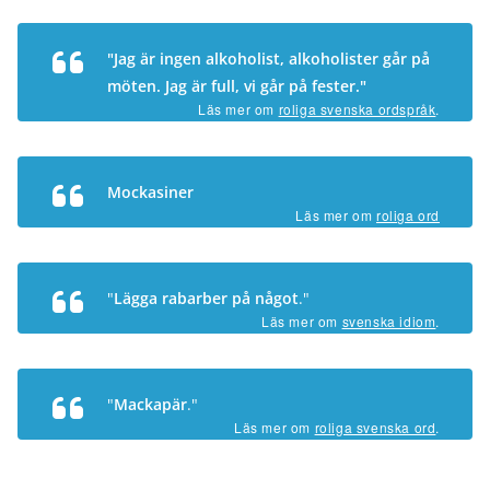
"Jag är ingen alkoholist, alkoholister går på
möten. Jag är full, vi går på fester."
Läs mer om
roliga svenska ordspråk
.
Mockasiner
Läs mer om
roliga ord
"
Lägga rabarber på något
."
Läs mer om
svenska idiom
.
"
Mackapär
."
Läs mer om
roliga svenska ord
.