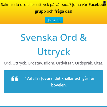
X
Saknar du ord eller uttryck på vår sida? Joina vår
Facebook
grupp
och
fråga oss
!
Joina nu
Skip
Svenska Ord &
to
content
Uttryck
Ord. Uttryck. Ordstäv. Idiom. Ordvitsar. Ordspråk. Citat.
"Vafalls? Jovars, det knallar och går för
bövelen."