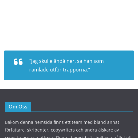
"Jag skulle ändå ner, sa han som
ramlade utför trapporna."
Om Oss
Bakom denna hemsida finns ett team med bland annat
författare, skribenter, copywriters och andra älskare av
svenska ord och uttryck. Denna hemsida är helt och hållet ett